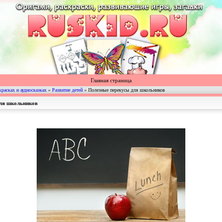
Главная страница
красках и аудиосказках
»
Развитие детей
» Полезные перекусы для школьников
для школьников