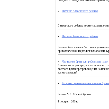
полдник. В обед - обязательна горячая ед
Питание 6-месячного ребенка
б-месячного ребенка кормят практически 
Питание 4-месячного ребенка
В конце 4-го - начале 5-го месяца жизни
приготовленной из различных овощей. Кро
Что нужно брать для ребенка на пляж
Лето в самом разгаре, и многие семьи от
веселого времяпрепровождения на пляже?
же это за вещи?
Рецепты приготовления мясных бульон
Рецепт № 1.
Мясной бульон
1 порция - 200 г.