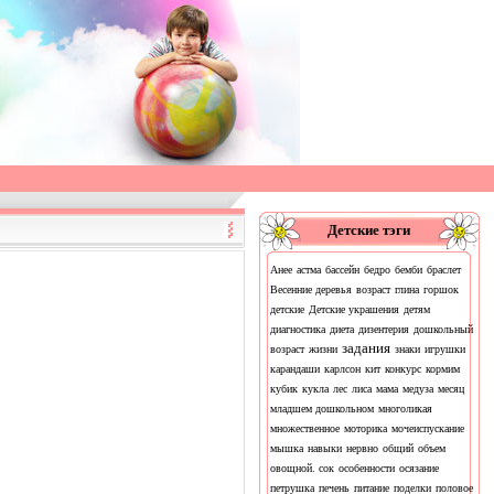
Детские тэги
Анее
астма
бассейн
бедро
бемби
браслет
Весенние деревья
возраст
глина
горшок
детские
Детские украшения
детям
диагностика
диета
дизентерия
дошкольный
задания
возраст
жизни
знаки
игрушки
карандаши
карлсон
кит
конкурс
кормим
кубик
кукла
лес
лиса
мама
медуза
месяц
младшем дошкольном
многоликая
множественное
моторика
мочеиспускание
мышка
навыки
нервно
общий
объем
овощной. сок
особенности
осязание
петрушка
печень
питание
поделки
половое