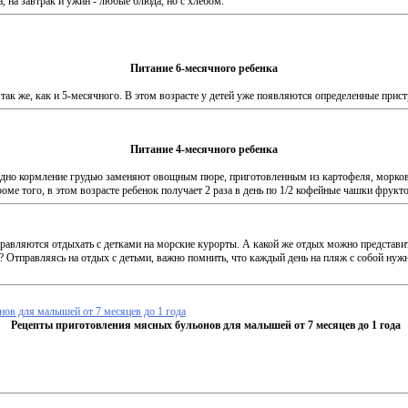
а, на завтрак и ужин - любые блюда, но с хлебом.
Питание 6-месячного ребенка
так же, как и 5-месячного. В этом возрасте у детей уже появ­ляются определенные прист
Питание 4-месячного ребенка
 одно кор­мление грудью заменяют овощным пюре, приготов­ленным из картофеля, морков
­ме того, в этом возрасте ребенок получает 2 раза в день по 1/2 кофейные чашки фрукто
правляются отдыхать с детками на морские курорты. А какой же отдых можно представит
 Отправляясь на отдых с детьми, важно помнить, что каждый день на пляж с собой нужн
ов для малышей от 7 месяцев до 1 года
Рецепты приготовления мясных бульонов для малышей от 7 месяцев до 1 года