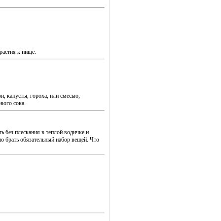
растия к пище.
и, капусты, гороха, или смесью,
вого сока.
ь без плескания в теплой водичке и
о брать обязательный набор вещей. Что