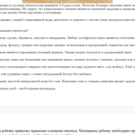
возраста должны питаться как минимум 3-4 раза в день. Поэтому большое значение имеет не
питательными. Не секрет, что рациональное питание является гарантией здоровья и правиль
ы как можно более вкусными и полезными.
ухариков, сладкой газированной воды, копченого и жареного, так как такие продукты нанос
кольным перекусам?
локи, груши, абрикосы, персики и мандарины. Любые сухофрукты также являются отличным
даль, фундук, грецкие или кедровые орешки, положенные в одноразовый стаканчик или лан
мени является нарезанная соломкой морковь. Овощи можно положить в одноразовый пакет.
зделия, такие как банановые или морковные кексы, овсяное печенье с изюмом, орехами или 
его использовать отварное или приготовленное на пару куриное мясо, а не колбасу. Хлеб л
е или грушевое пюре, а также натуральный йогурт без добавок.
ылку простой минеральной воды без газа. Покупные соки и сладкая газировка вредят здоров
 перед едой - необходимая процедура.
ть ребенку привычку правильно и вовремя питаться. Маленькому ребенку необходимо т