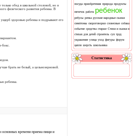
посуда
приобретения
природа
продукты
 только обед в школьной столовой, но и
ребенок
ного физического развития ребенка. В
пятачок
работа
ребусы
репка
русские народные сказки
ят ущерб здоровью ребенка и подрывают его
симптомы
скороговорки
словесные
собака
событие
средства
старше
Стихи и сказки в
стихах для детей
строитель
суп
труд
 вариантом.
украшение
улица
уход
фигуры
форум
ч-бокс.
цапля
шерсть
школьника
Статистика
медом.
учше брать не белый, а цельнозерновой.
ью ребенка.
ри основных времени приема пищи и