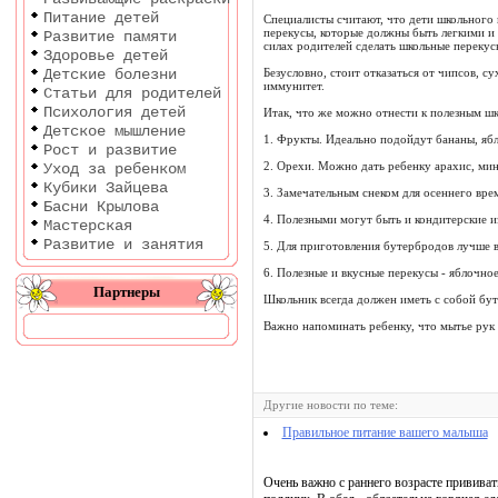
Питание детей
Специалисты считают, что дети школьного 
перекусы, которые должны быть легкими и 
Развитие памяти
силах родителей сделать школьные перекус
Здоровье детей
Детские болезни
Безусловно, стоит отказаться от чипсов, с
иммунитет.
Статьи для родителей
Психология детей
Итак, что же можно отнести к полезным ш
Детское мышление
1. Фрукты. Идеально подойдут бананы, яб
Рост и развитие
2. Орехи. Можно дать ребенку арахис, мин
Уход за ребенком
Кубики Зайцева
3. Замечательным снеком для осеннего вре
Басни Крылова
4. Полезными могут быть и кондитерские и
Мастерская
Развитие и занятия
5. Для приготовления бутербродов лучше вс
6. Полезные и вкусные перекусы - яблочно
Партнеры
Школьник всегда должен иметь с собой бут
Важно напоминать ребенку, что мытье рук
Другие новости по теме:
Правильное питание вашего малыша
Очень важно с раннего возрасте привива