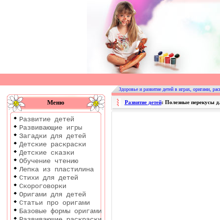
Оригами
|
Раскраски
Здоровье и развитие детей в играх, оригами, рас
|
Меню
Развитие детей
: Полезные перекусы 
Развитие
Развитие детей
детей
Развивающие игры
Загадки для детей
Детские раскраски
Детские сказки
Обучение чтению
Лепка из пластилина
Стихи для детей
Скороговорки
Оригами для детей
Статьи про оригами
Базовые формы оригами
Развивающие раскраски